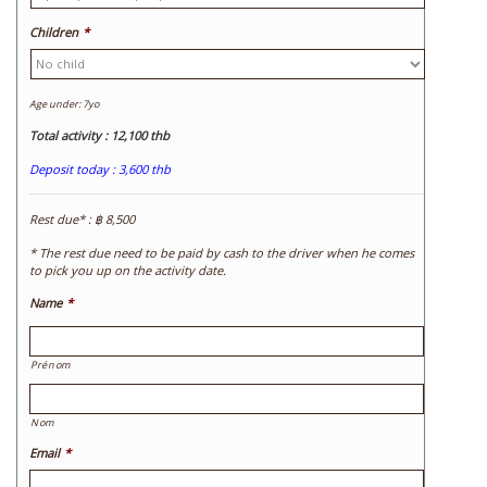
slash
JJ
Children
*
slash
AAAA
Age under: 7yo
Total activity : 12,100 thb
Deposit today : 3,600 thb
Rest due* : ฿ 8,500
* The rest due need to be paid by cash to the driver when he comes
to pick you up on the activity date.
Name
*
Prénom
Nom
Email
*