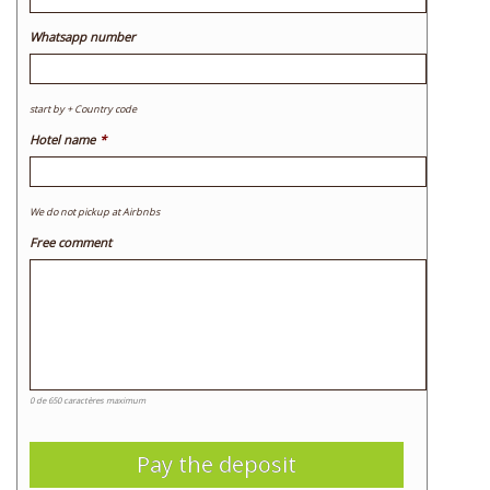
Whatsapp number
start by + Country code
Hotel name
*
We do not pickup at Airbnbs
Free comment
0 de 650 caractères maximum