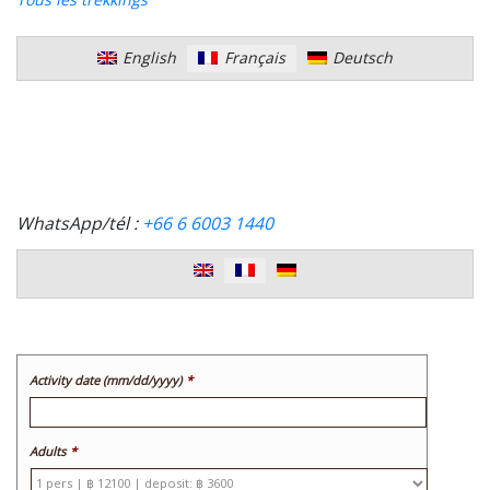
English
Français
Deutsch
WhatsApp/tél :
+66 6 6003 1440
Activity date (mm/dd/yyyy)
*
Format
Adults
*
de
date
:MM