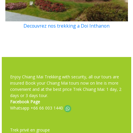
Decouvrez nos trekking a Doi Inthanon
Enjoy Chiang Mai Trekking with security, all our tours are
insured Book your Chiang Mai tours now on line is more
convenient and at the best price Trek Chiang Mai: 1 day, 2
days or 3 days tour.
Facebook Page
Whatsapp +66 66 003 1440
Trek privé en groupe